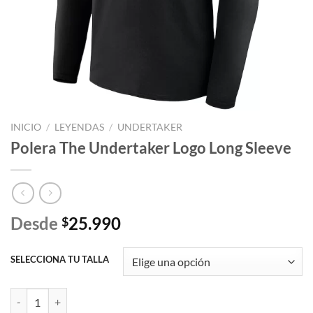
INICIO
/
LEYENDAS
/
UNDERTAKER
Polera The Undertaker Logo Long Sleeve
Desde
25.990
$
SELECCIONA TU TALLA
Polera The Undertaker Logo Long Sleeve cantidad