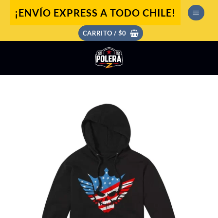
Saltar
¡ENVÍO EXPRESS A TODO CHILE!
al
contenido
CARRITO /
$
0