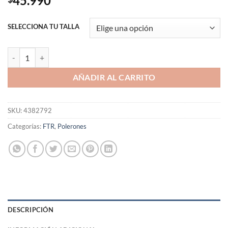
45.990
SELECCIONA TU TALLA
Polerón Cody Rhodes American Nightmare cantidad
AÑADIR AL CARRITO
SKU:
4382792
Categorías:
FTR
,
Polerones
DESCRIPCIÓN