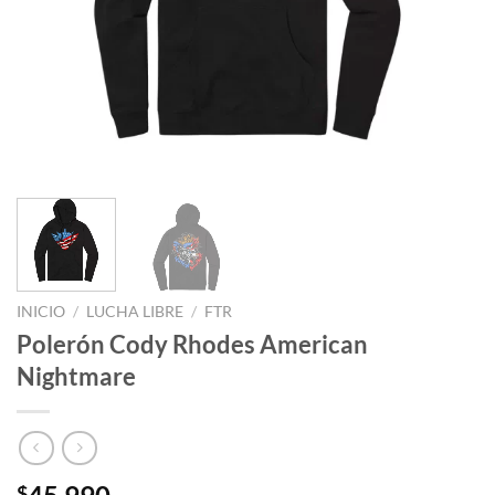
INICIO
/
LUCHA LIBRE
/
FTR
Polerón Cody Rhodes American
Nightmare
$