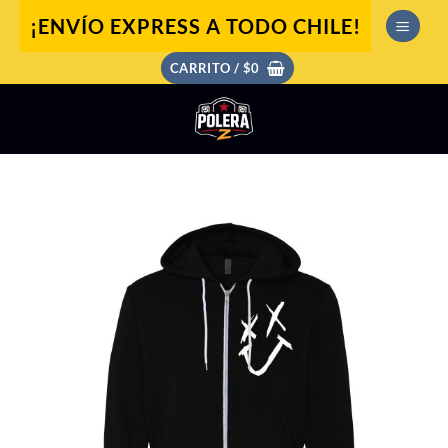
Saltar
¡ENVÍO EXPRESS A TODO CHILE!
al
contenido
CARRITO /
$
0