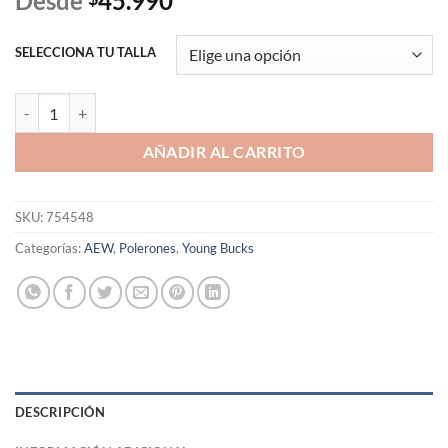
Desde
45.990
SELECCIONA TU TALLA
Polerón Young Bucks - Smile Zip Hoodie (Incluye espalda) cantidad
AÑADIR AL CARRITO
SKU:
754548
Categorías:
AEW
,
Polerones
,
Young Bucks
DESCRIPCIÓN