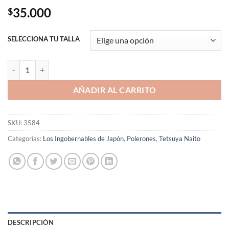
35.000
$
SELECCIONA TU TALLA
Polerón con Cierre "Tranquilo" Los Ingobernables de Japón cantidad
AÑADIR AL CARRITO
SKU:
3584
Categorías:
Los Ingobernables de Japón
,
Polerones
,
Tetsuya Naito
DESCRIPCIÓN