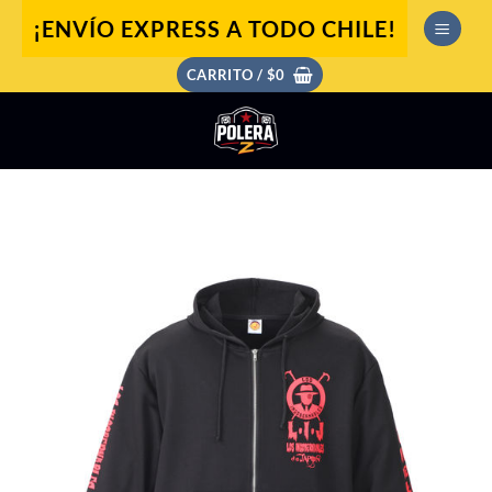
Saltar
¡ENVÍO EXPRESS A TODO CHILE!
al
contenido
CARRITO /
$
0