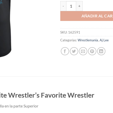
Polera AJ Lee Your Favorite Wrest
AÑADIR AL CAR
SKU:
162591
Categorías:
Wrestlemania
,
Aj Lee
ite Wrestler’s Favorite Wrestler
la en la parte Superior