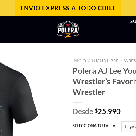
¡ENVÍO EXPRESS A TODO CHILE!
SU
INICIO
/
LUCHA LIBRE
/
WRES
Polera AJ Lee You
Wrestler’s Favori
Wrestler
Desde
25.990
$
SELECCIONA TU TALLA