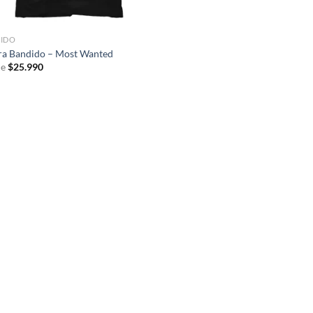
IDO
ra Bandido – Most Wanted
e
$
25.990