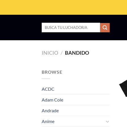
Saltar
al
contenido
Buscar
por:
INICIO
/
BANDIDO
BROWSE
ACDC
Adam Cole
Andrade
Anime