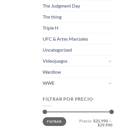
The Judgment Day
The thing
Triple H
UFC & Artes Marciales
Uncategorized
Videojuegos
Wardlow
WWE
FILTRAR POR PRECIO
Precio
Precio
Precio:
$25.990
—
FILTRAR
mínimo
máximo
$29.990