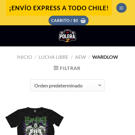
Saltar
¡ENVÍO EXPRESS A TODO CHILE!
al
contenido
CARRITO /
$
0
INICIO
/
LUCHA LIBRE
/
AEW
/
WARDLOW
FILTRAR