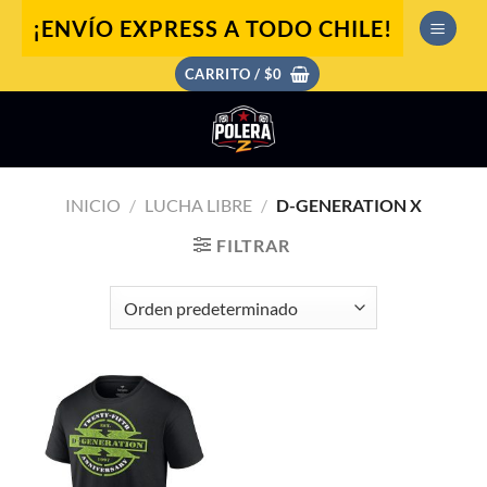
Saltar
¡ENVÍO EXPRESS A TODO CHILE!
al
contenido
CARRITO /
$
0
INICIO
/
LUCHA LIBRE
/
D-GENERATION X
FILTRAR