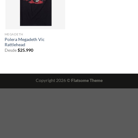
MEGADETH
Polera Megadeth Vic
Rattlehead
Desde
$
25.990
Copyright 2026 ©
Flatsome Theme