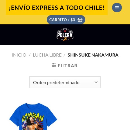
Saltar
¡ENVÍO EXPRESS A TODO CHILE!
al
contenido
CARRITO /
$
0
INICIO
/
LUCHA LIBRE
/
SHINSUKE NAKAMURA
FILTRAR