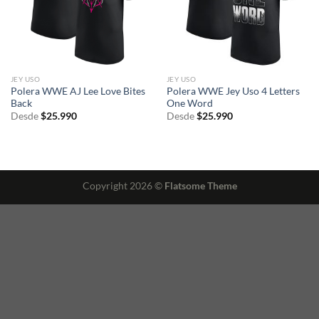
JEY USO
JEY USO
Polera WWE AJ Lee Love Bites
Polera WWE Jey Uso 4 Letters
Back
One Word
Desde
$
25.990
Desde
$
25.990
Copyright 2026 ©
Flatsome Theme