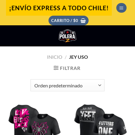
Saltar
¡ENVÍO EXPRESS A TODO CHILE!
al
contenido
CARRITO /
$
0
INICIO
/
JEY USO
FILTRAR