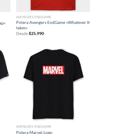
AVENGERS ENDGAME
Polera Avengers EndGame «Whatever It
ap»
takes»
Desde
$
25.990
AVENGERS ENDGAME
Polera Marvel Logo