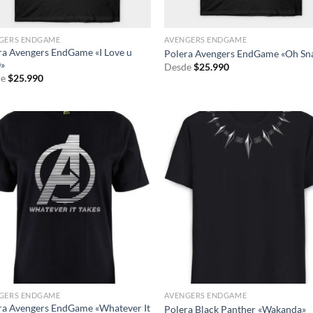
GERS ENDGAME
AVENGERS ENDGAME
ra Avengers EndGame «I Love u
Polera Avengers EndGame «Oh Sn
»
Desde
$
25.990
e
$
25.990
GERS ENDGAME
AVENGERS ENDGAME
ra Avengers EndGame «Whatever It
Polera Black Panther «Wakanda»