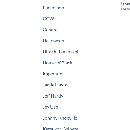
take
Funko pop
Desd
GCW
General
Halloween
Hiroshi Tanahashi
House of Black
Imperium
Jamie Hayter
Jeff Hardy
Jey Uso
Johnny Knoxville
Katsuyori Shibata