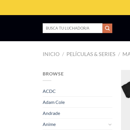
Saltar
al
contenido
Buscar
por:
INICIO
/
PELÍCULAS & SERIES
/
MA
BROWSE
ACDC
Adam Cole
Andrade
Anime