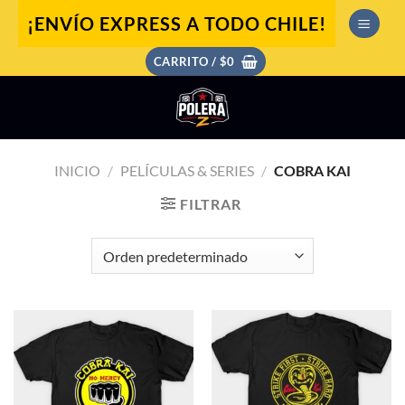
Saltar
¡ENVÍO EXPRESS A TODO CHILE!
al
contenido
CARRITO /
$
0
INICIO
/
PELÍCULAS & SERIES
/
COBRA KAI
FILTRAR