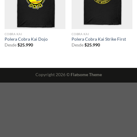
COBRA KAI
COBRA KAI
Polera Cobra Kai Dojo
Polera Cobra Kai Strike First
Desde
$
25.990
Desde
$
25.990
Copyright 2026 ©
Flatsome Theme