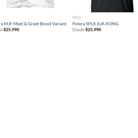
SPLX
ra MJF Meet & Greet Blood Variant
Polera SPLX AJA KONG
e
$
25.990
Desde
$
25.990