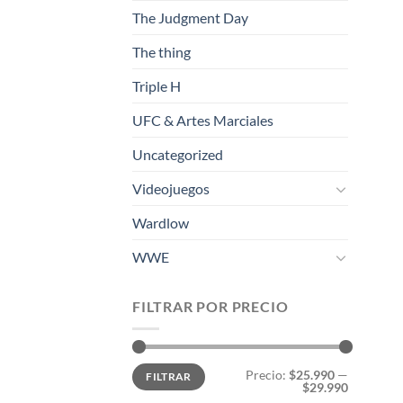
The Judgment Day
The thing
Triple H
UFC & Artes Marciales
Uncategorized
Videojuegos
Wardlow
WWE
FILTRAR POR PRECIO
Precio
Precio
Precio:
$25.990
—
FILTRAR
mínimo
máximo
$29.990