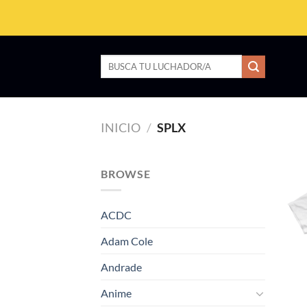
Saltar
al
contenido
Buscar
por:
INICIO
/
SPLX
BROWSE
ACDC
Adam Cole
Andrade
Anime