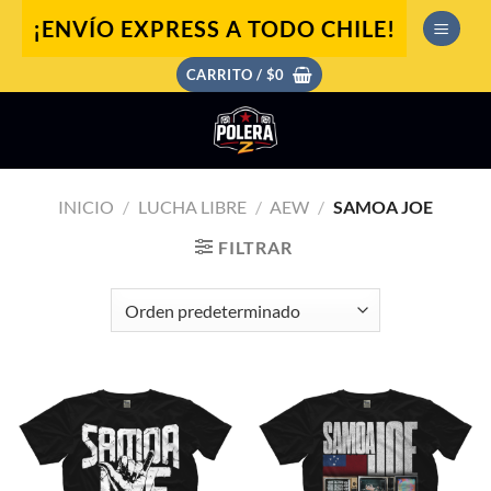
Saltar
¡ENVÍO EXPRESS A TODO CHILE!
al
contenido
CARRITO /
$
0
INICIO
/
LUCHA LIBRE
/
AEW
/
SAMOA JOE
FILTRAR