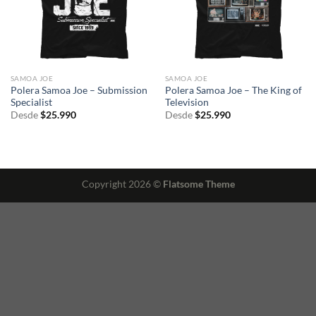
SAMOA JOE
SAMOA JOE
Polera Samoa Joe – Submission
Polera Samoa Joe – The King of
Specialist
Television
Desde
$
25.990
Desde
$
25.990
Copyright 2026 ©
Flatsome Theme