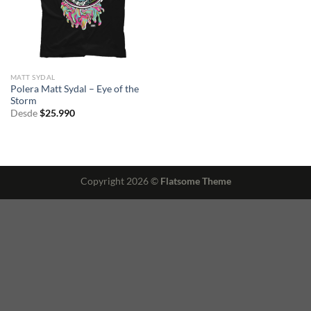
MATT SYDAL
Polera Matt Sydal – Eye of the
Storm
Desde
$
25.990
Copyright 2026 ©
Flatsome Theme