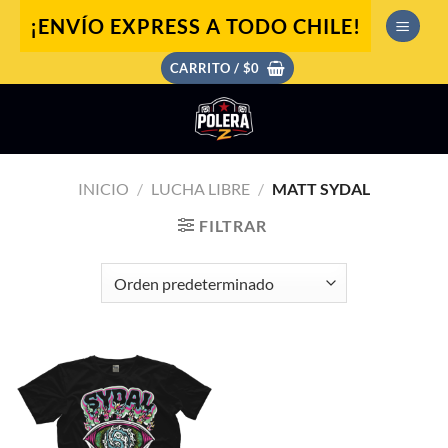
Saltar
¡ENVÍO EXPRESS A TODO CHILE!
al
contenido
CARRITO /
$
0
INICIO
/
LUCHA LIBRE
/
MATT SYDAL
FILTRAR