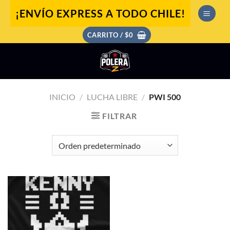
Saltar
¡ENVÍO EXPRESS A TODO CHILE!
al
contenido
CARRITO /
$
0
INICIO
/
LUCHA LIBRE
/
PWI 500
FILTRAR