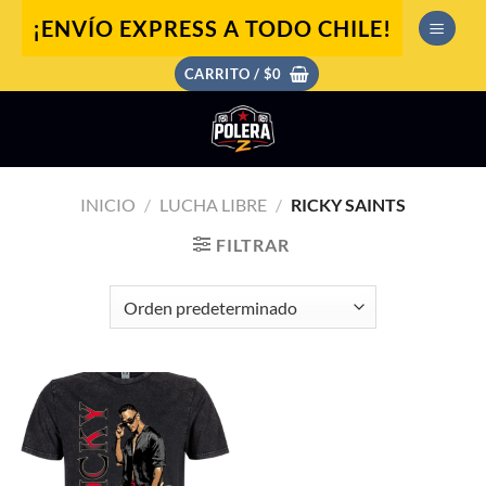
Saltar
¡ENVÍO EXPRESS A TODO CHILE!
al
contenido
CARRITO /
$
0
INICIO
/
LUCHA LIBRE
/
RICKY SAINTS
FILTRAR