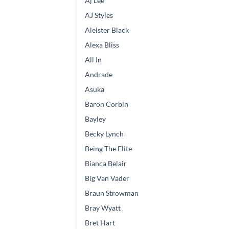
Aj Lee
AJ Styles
Aleister Black
Alexa Bliss
All In
Andrade
Asuka
Baron Corbin
Bayley
Becky Lynch
Being The Elite
Bianca Belair
Big Van Vader
Braun Strowman
Bray Wyatt
Bret Hart