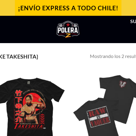
¡ENVÍO EXPRESS A TODO CHILE!
SU
Mostrando los 2 resu
E TAKESHITA}