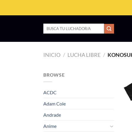
Saltar
al
contenido
Buscar
por:
INICIO
/
LUCHA LIBRE
/
KONOSUK
BROWSE
ACDC
Adam Cole
Andrade
Anime