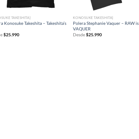
SUKE TAKESHITA}
KONOSUKE TAKESHITA}
ra Konosuke Takeshita – Takeshita’s
Polera Stephanie Vaquer – RAW is
VAQUER
e
$
25.990
Desde
$
25.990