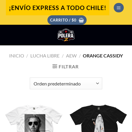
Saltar
¡ENVÍO EXPRESS A TODO CHILE!
al
contenido
CARRITO /
$
0
INICIO
/
LUCHA LIBRE
/
AEW
/
ORANGE CASSIDY
FILTRAR