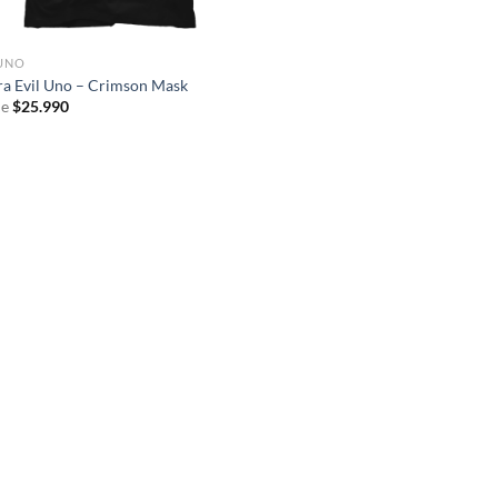
 UNO
ra Evil Uno – Crimson Mask
e
$
25.990