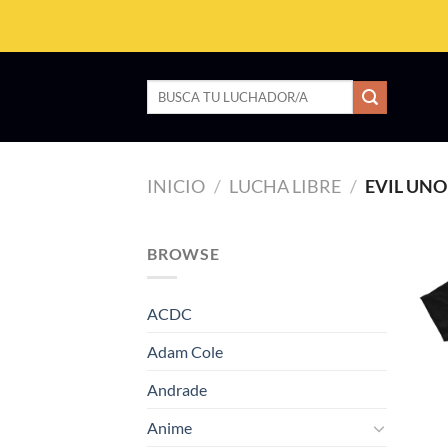
Saltar
al
contenido
Buscar
por:
INICIO
/
LUCHA LIBRE
/
EVIL UNO
BROWSE
ACDC
Adam Cole
Andrade
Anime