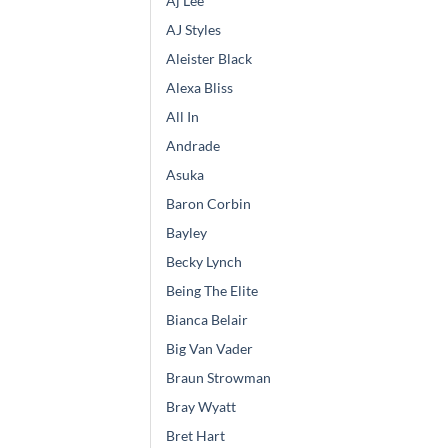
Aj Lee
AJ Styles
Aleister Black
Alexa Bliss
All In
Andrade
Asuka
Baron Corbin
Bayley
Becky Lynch
Being The Elite
Bianca Belair
Big Van Vader
Braun Strowman
Bray Wyatt
Bret Hart