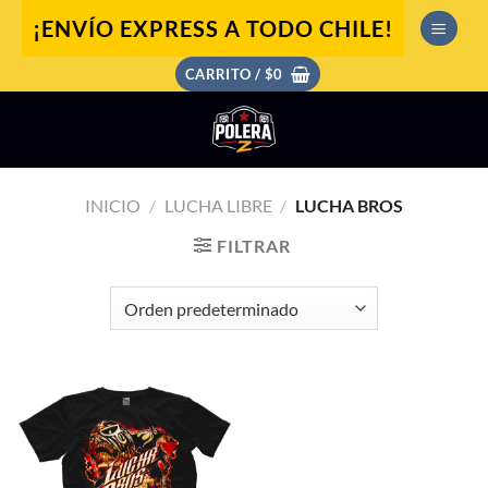
Saltar
¡ENVÍO EXPRESS A TODO CHILE!
al
contenido
CARRITO /
$
0
INICIO
/
LUCHA LIBRE
/
LUCHA BROS
FILTRAR