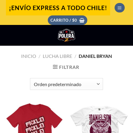
Saltar
¡ENVÍO EXPRESS A TODO CHILE!
al
contenido
CARRITO /
$
0
INICIO
/
LUCHA LIBRE
/
DANIEL BRYAN
FILTRAR