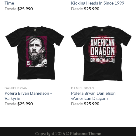
Time
Kicking Heads In Since 1999
Desde
$
25.990
Desde
$
25.990
DANIEL BRYAN
DANIEL BRYAN
Polera Bryan Danielson –
Polera Bryan Danielson
Valkyrie
«American Dragon»
Desde
$
25.990
Desde
$
25.990
Copyright 2026 ©
Flatsome Theme