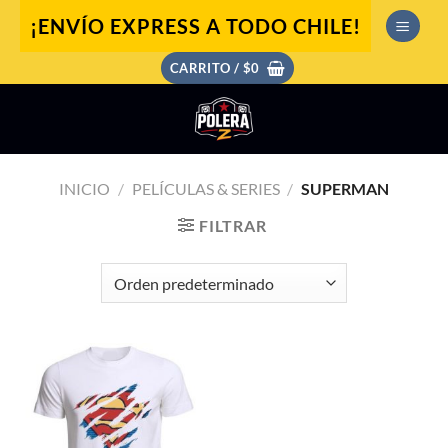
Saltar
¡ENVÍO EXPRESS A TODO CHILE!
al
contenido
CARRITO /
$
0
INICIO
/
PELÍCULAS & SERIES
/
SUPERMAN
FILTRAR