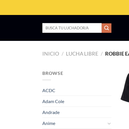
Saltar
al
contenido
Buscar
por:
INICIO
/
LUCHA LIBRE
/
ROBBIE E
BROWSE
ACDC
Adam Cole
Andrade
Anime