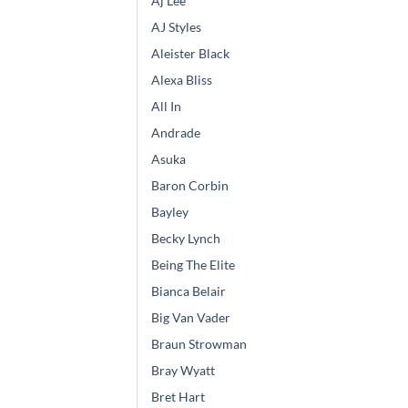
Aj Lee
AJ Styles
Aleister Black
Alexa Bliss
All In
Andrade
Asuka
Baron Corbin
Bayley
Becky Lynch
Being The Elite
Bianca Belair
Big Van Vader
Braun Strowman
Bray Wyatt
Bret Hart