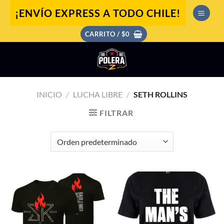
Saltar
¡ENVÍO EXPRESS A TODO CHILE!
al
contenido
CARRITO /
$
0
INICIO
/
LUCHA LIBRE
/
SETH ROLLINS
FILTRAR