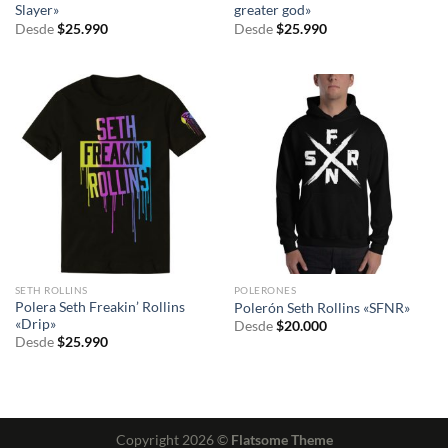
Slayer»
greater god»
Desde
$
25.990
Desde
$
25.990
SETH ROLLINS
POLERONES
Polera Seth Freakin’ Rollins
Polerón Seth Rollins «SFNR»
«Drip»
Desde
$
20.000
Desde
$
25.990
Copyright 2026 ©
Flatsome Theme