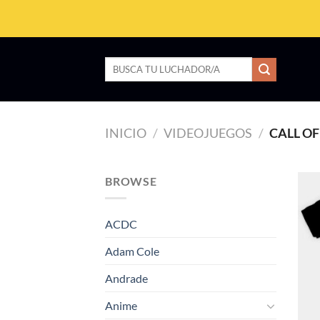
Saltar
al
contenido
Buscar
por:
INICIO
/
VIDEOJUEGOS
/
CALL OF
BROWSE
ACDC
Adam Cole
Andrade
Anime