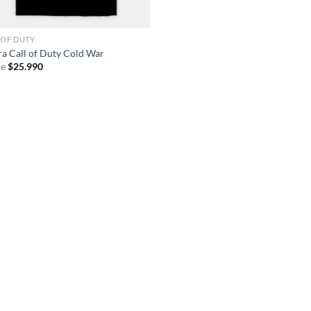
 OF DUTY
ra Call of Duty Cold War
e
$
25.990