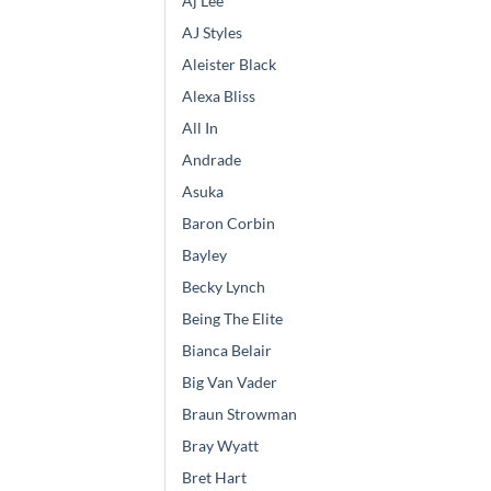
Aj Lee
AJ Styles
Aleister Black
Alexa Bliss
All In
Andrade
Asuka
Baron Corbin
Bayley
Becky Lynch
Being The Elite
Bianca Belair
Big Van Vader
Braun Strowman
Bray Wyatt
Bret Hart