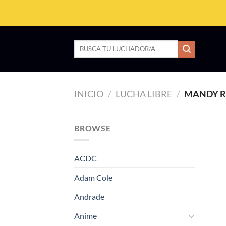
Saltar
al
contenido
Buscar
por:
INICIO
/
LUCHA LIBRE
/
MANDY R
BROWSE
ACDC
Adam Cole
Andrade
Anime