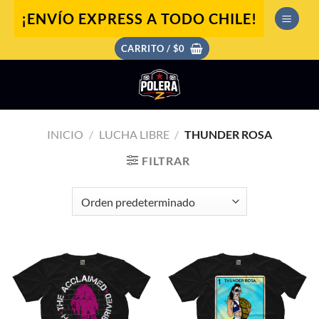
Saltar
¡ENVÍO EXPRESS A TODO CHILE!
al
contenido
CARRITO /
$
0
INICIO
/
LUCHA LIBRE
/
THUNDER ROSA
FILTRAR