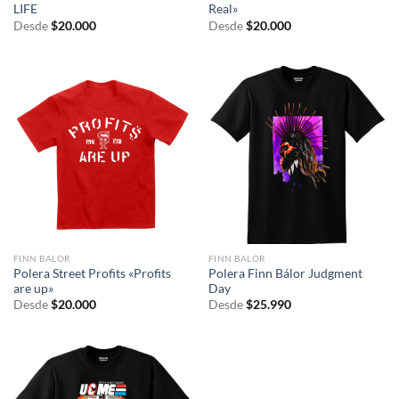
LIFE
Real»
Desde
$
20.000
Desde
$
20.000
FINN BALOR
FINN BALOR
Polera Street Profits «Profits
Polera Finn Bálor Judgment
are up»
Day
Desde
$
20.000
Desde
$
25.990