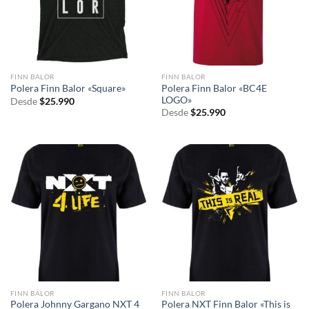
FINN BALOR
FINN BALOR
Polera Finn Balor «BC4E
Polera Finn Balor «Square»
LOGO»
Desde
$
25.990
Desde
$
25.990
FINN BALOR
FINN BALOR
Polera Johnny Gargano NXT 4
Polera NXT Finn Balor «This is