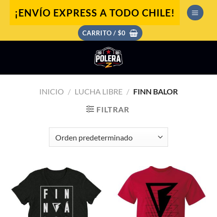
Saltar
¡ENVÍO EXPRESS A TODO CHILE!
al
contenido
CARRITO /
$
0
INICIO
/
LUCHA LIBRE
/
FINN BALOR
FILTRAR