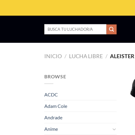
Saltar
al
contenido
Buscar
por:
INICIO
/
LUCHA LIBRE
/
ALEISTER
BROWSE
ACDC
Adam Cole
Andrade
Anime