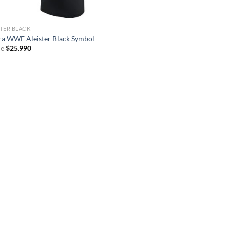
STER BLACK
ra WWE Aleister Black Symbol
e
$
25.990