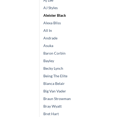
Aj Lee
AJ Styles
Aleister Black
Alexa Bliss
All In
Andrade
Asuka
Baron Corbin
Bayley
Becky Lynch
Being The Elite
Bianca Belair
Big Van Vader
Braun Strowman
Bray Wyatt
Bret Hart