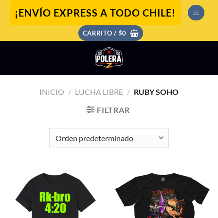
Saltar
¡ENVÍO EXPRESS A TODO CHILE!
al
contenido
CARRITO /
$
0
INICIO
/
LUCHA LIBRE
/
RUBY SOHO
FILTRAR