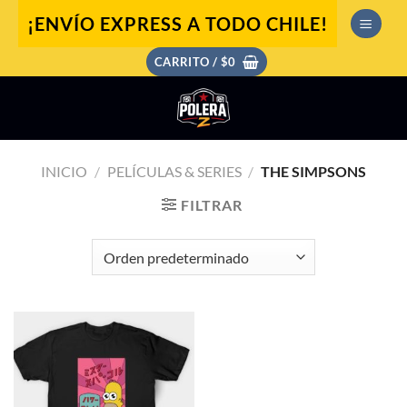
Saltar
¡ENVÍO EXPRESS A TODO CHILE!
al
contenido
CARRITO /
$
0
INICIO
/
PELÍCULAS & SERIES
/
THE SIMPSONS
FILTRAR