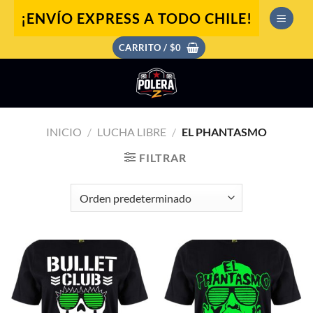
Saltar
¡ENVÍO EXPRESS A TODO CHILE!
al
contenido
CARRITO /
$
0
INICIO
/
LUCHA LIBRE
/
EL PHANTASMO
FILTRAR