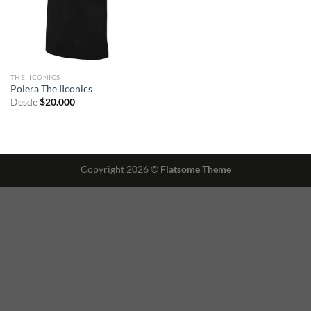
THE IICONICS
Polera The IIconics
Desde
$
20.000
Copyright 2026 ©
Flatsome Theme