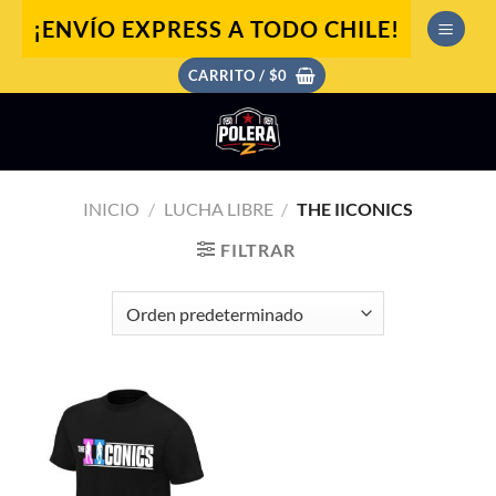
Saltar
¡ENVÍO EXPRESS A TODO CHILE!
al
contenido
CARRITO /
$
0
INICIO
/
LUCHA LIBRE
/
THE IICONICS
FILTRAR