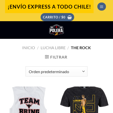
Saltar
¡ENVÍO EXPRESS A TODO CHILE!
al
contenido
CARRITO /
$
0
INICIO
/
LUCHA LIBRE
/
THE ROCK
FILTRAR