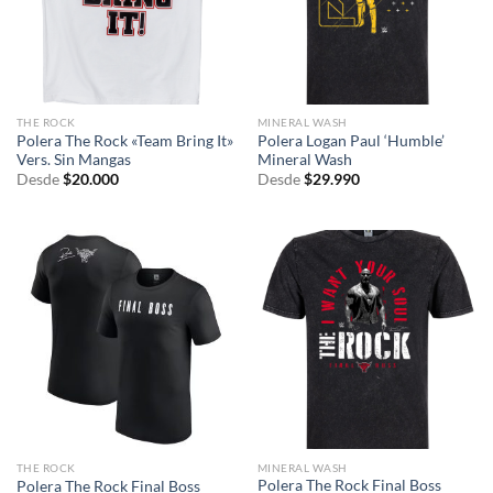
THE ROCK
MINERAL WASH
Polera The Rock «Team Bring It»
Polera Logan Paul ‘Humble’
Vers. Sin Mangas
Mineral Wash
Desde
$
20.000
Desde
$
29.990
THE ROCK
MINERAL WASH
Polera The Rock Final Boss
Polera The Rock Final Boss