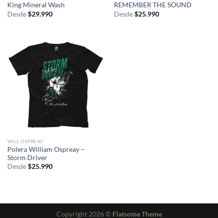
King Mineral Wash
REMEMBER THE SOUND
Desde
$
29.990
Desde
$
25.990
WILL OSPREAY
Polera William Ospreay –
Storm Driver
Desde
$
25.990
Copyright 2026 ©
Flatsome Theme