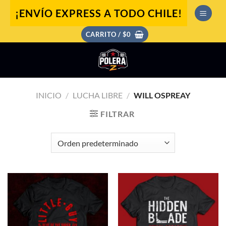
Saltar
¡ENVÍO EXPRESS A TODO CHILE!
al
contenido
CARRITO /
$
0
INICIO
/
LUCHA LIBRE
/
WILL OSPREAY
FILTRAR