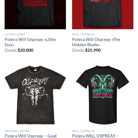
LUCHA LIBRE
WILL OSPREAY
Polera Will Ospreay «Little
Polera Will Ospreay «The
Guy»
Hidden Blade»
Desde
$
20.000
Desde
$
25.990
MINERAL WASH
WILL OSPREAY
Polera Will Ospreay – Goat
Polera WILL OSPREAY –